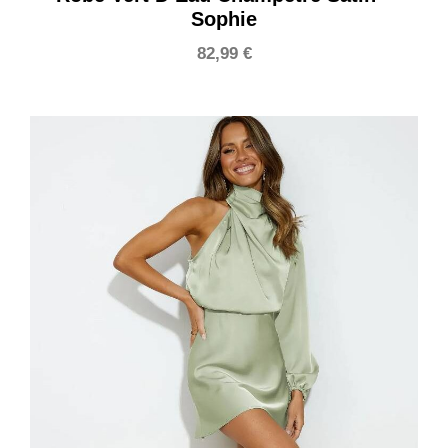
Sophie
82,99
€