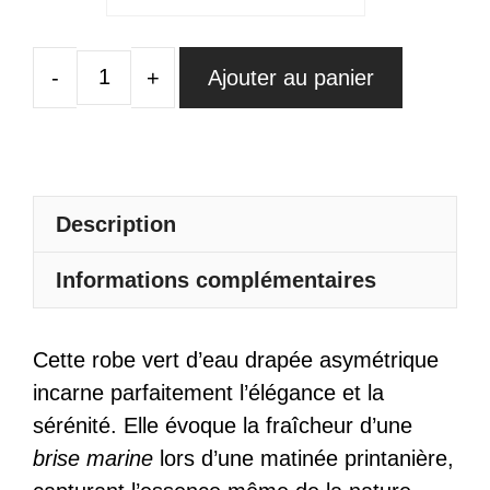
Ajouter au panier
quantité
de
Robe
Vert
D'Eau
Description
Drapée
Informations complémentaires
Asymétrique
-
Noémie
Cette robe vert d’eau drapée asymétrique
incarne parfaitement l’élégance et la
sérénité. Elle évoque la fraîcheur d’une
brise marine
lors d’une matinée printanière,