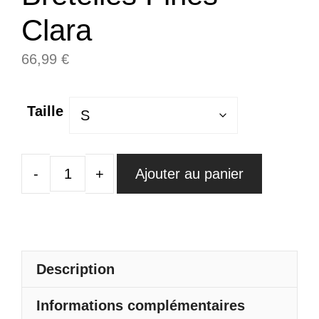
Clara
66,99
€
Taille
Ajouter au panier
quantité
de
Robe
Vert
D'Eau
Description
Courte
Informations complémentaires
Mousseline